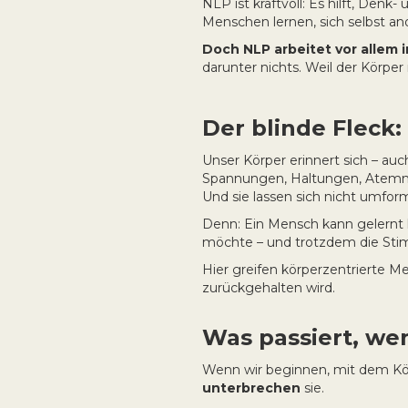
NLP ist kraftvoll: Es hilft, De
Menschen lernen, sich selbst and
Doch NLP arbeitet vor allem
darunter nichts. Weil der Körper
Der blinde Fleck
Unser Körper erinnert sich – auc
Spannungen, Haltungen, Atemmus
Und sie lassen sich nicht umform
Denn: Ein Mensch kann gelernt h
möchte – und trotzdem die Stim
Hier greifen körperzentrierte 
zurückgehalten wird.
Was passiert, we
Wenn wir beginnen, mit dem Kör
unterbrechen
sie.