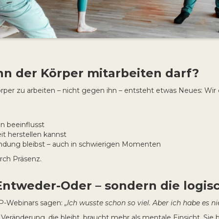
nn der Körper mitarbeiten darf?
er zu arbeiten – nicht gegen ihn – entsteht etwas Neues: Wir 
n beeinflusst
t herstellen kannst
indung bleibst – auch in schwierigen Momenten
rch Präsenz.
Entweder-Oder – sondern die logis
P-Webinars sagen:
„Ich wusste schon so viel. Aber ich habe es nie
 Veränderung, die bleibt, braucht mehr als mentale Einsicht. Sie