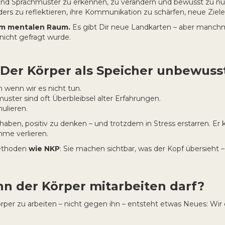
nk- und Sprachmuster zu erkennen, zu verändern und bewusst zu nu
ers zu reflektieren, ihre Kommunikation zu schärfen, neue Ziele
 im mentalen Raum.
Es gibt Dir neue Landkarten – aber manchm
 nicht gefragt wurde.
: Der Körper als Speicher unbewuss
h wenn wir es nicht tun.
ter sind oft Überbleibsel alter Erfahrungen.
ulieren.
aben, positiv zu denken – und trotzdem in Stress erstarren. Er 
me verlieren.
Methoden
wie NKP
: Sie machen sichtbar, was der Kopf übersieht 
nn der Körper mitarbeiten darf?
per zu arbeiten – nicht gegen ihn – entsteht etwas Neues: Wir