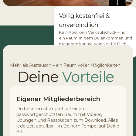
1.98*
Völlig kostenfrei &
Take a breath. Start with a free class
unverbindlich
—no credit card, no pressure, just
Kein Abo, kein Verkaufsdruck – nur
peace.
ein Raum, in dem Du ankommen und
mitgehen kannst, wann es für Dich
passt.
Mehr als Austausch – ein Raum voller Möglichkeiten.
Deine
Vorteile
Eigener Mitgliederbereich
Du bekommst Zugriff auf einen
passwortgeschützten Raum mit Videos,
Übungen und Ressourcen zum Download. Alles
jederzeit abrufbar – in Deinem Tempo, auf Deine
Art.